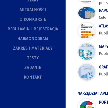
START
pods
AKTUALNOŚCI
RAPO
Celem
O KONKURSIE
ATLA
REGULAMIN I REJESTRACJA
Publ
HARMONOGRAM
MAPY
ZAKRES I MATERIAŁY
Publ
TESTY
GRAF
ZADANIE
Publ
KONTAKT
NARZĘDZIA I APL
PORT