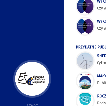
WYKO
Czy w
WYKO
Czy w
PRZYDATNE PUBL
SHED
Cyfro
MAŁY
Publi
ROCZ
Podst