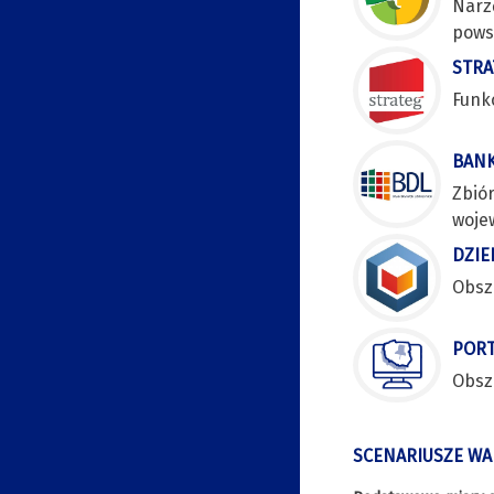
Narz
pows
STRA
Funk
BANK
Zbiór
woje
DZIE
Obsz
PORT
Obsz
SCENARIUSZE W