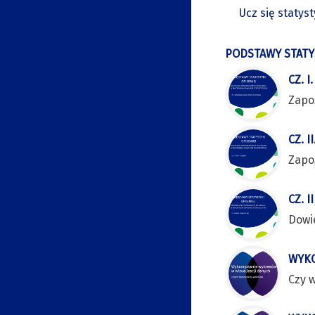
Ucz się statys
PODSTAWY STATY
CZ. 
Zapo
CZ. 
Zapoz
CZ. 
Dowi
WYKO
Czy 